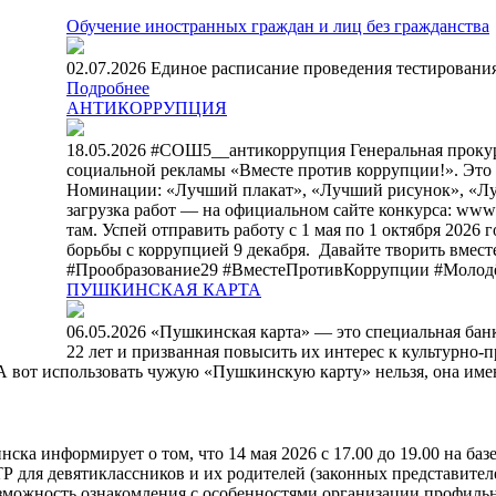
Обучение иностранных граждан и лиц без гражданства
02.07.2026 Единое расписание проведения тестирования
Подробнее
АНТИКОРРУПЦИЯ
18.05.2026 #СОШ5__антикоррупция Генеральная проку
социальной рекламы «Вместе против коррупции!». Это ваш
Номинации: «Лучший плакат», «Лучший рисунок», «Лучш
загрузка работ — на официальном сайте конкурса: www.an
там. Успей отправить работу с 1 мая по 1 октября 202
борьбы с коррупцией 9 декабря. ⁣ Давайте творить вмест
#Прообразование29 #ВместеПротивКоррупции #Молод
ПУШКИНСКАЯ КАРТА
06.05.2026 «Пушкинская карта» — это специальная банко
22 лет и призванная повысить их интерес к культурно-
 А вот использовать чужую «Пушкинскую карту» нельзя, она име
ска информирует о том, что 14 мая 2026 с 17.00 до 19.00 на б
девятиклассников и их родителей (законных представителей
озможность ознакомления с особенностями организации профильно