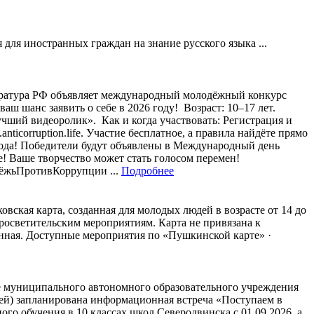
 для иностранных граждан на знание русского языка ...
ратура РФ объявляет международный молодёжный конкурс
 шанс заявить о себе в 2026 году! ⁣ Возраст: 10–17 лет.
ий видеоролик». ⁣ Как и когда участвовать: Регистрация и
ticorruption.life. Участие бесплатное, а правила найдёте прямо
6 года! Победители будут объявлены в Международный день
е! Ваше творчество может стать голосом перемен! ⁣
ёжьПротивКоррупции ...
Подробнее
вская карта, созданная для молодых людей в возрасте от 14 до
просветительским мероприятиям. Карта не привязана к
нная. Доступные мероприятия по «Пушкинской карте» ·
азе муниципального автономного образовательного учреждения
) запланирована информационная встреча «Поступаем в
го обучения в 10 классах школ Северодвинска с 01.09.2026, а