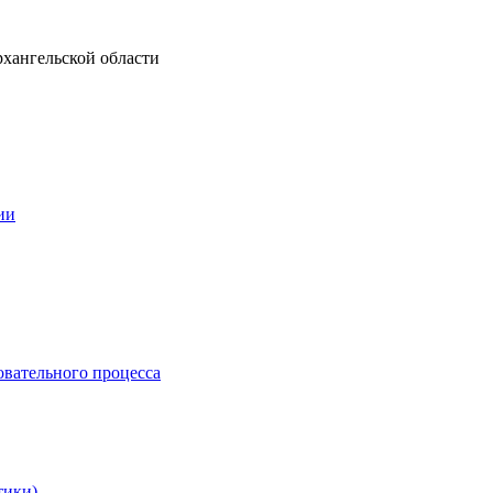
рхангельской области
ии
овательного процесса
тики)