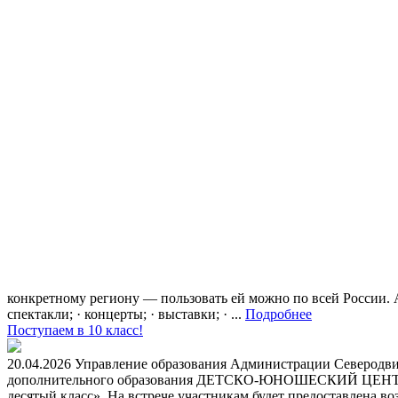
конкретному региону — пользовать ей можно по всей России.
спектакли; · концерты; · выставки; · ...
Подробнее
Поступаем в 10 класс!
20.04.2026 Управление образования Администрации Северодвин
дополнительного образования ДЕТСКО-ЮНОШЕСКИЙ ЦЕНТР для 
десятый класс». На встрече участникам будет предоставлена в