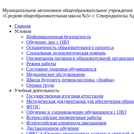
Муниципальное автономное общеобразовательное учреждение
«Средняя общеобразовательная школа №5» г. Северодвинска А
Главная
Условия
Информационная безопасность
Обучение лиц с ОВЗ
Оснащенность образовательного процесса
Социальная -психологическая помощь
Организация питания в образовательной организац
Режим работы
Состояние здоровья обучающихся
Медицинское обслуживание
Школа будущего первоклассника «Знайка»
Охрана труда
Учебная деятельность
Государственная итоговая аттестация
Методическая документация для обеспечения образ
ФГОС
Обучение и сопровождение обучающихся с ОВЗ
Всероссийские проверочные работы
Всероссийская олимпиада школьников
Дистанционное обучение
ОРКСЭ (Основы религиозных культур и светской э