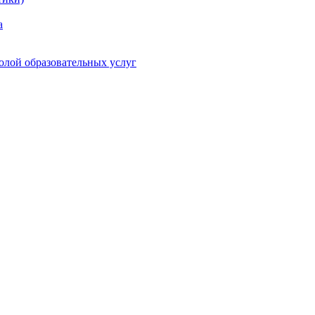
а
олой образовательных услуг