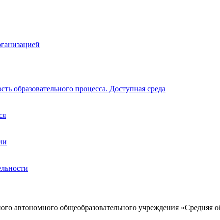
рганизацией
ть образовательного процесса. Доступная среда
ся
ии
ельности
ого автономного общеобразовательного учреждения «Средняя о