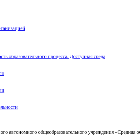
рганизацией
ть образовательного процесса. Доступная среда
ся
ии
ельности
ого автономного общеобразовательного учреждения «Средняя о