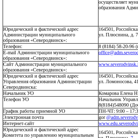
осуществляет мун
образования Адми
Юридический и фактический адрес
164501, Российска
Администрации муниципального
ул. Плюснина, д. 7
образования «Северодвинск»:
Телефон:
8 (8184) 58-20-96 
E-mail Администрации муниципального
office@adm.severod
образования «Северодвинск»:
Сайт Администрации муниципального
www.severodvinsk.
образования «Северодвинск»:
Юридический и фактический адрес
164501, Российска
Управления образования Администрации
ул. Ломоносова, 41
Северодвинска:
Начальник УО
Комарова Елена 
Телефон УО
Начальник Управле
8(8184)548090 (До
График работы приемной УО
ПН-ЧТ: 9:00 – 17:3
Электронная почта
gor
@adm.severodvi
Интернет-сайт
www.edu.severodvi
Юридический и фактический адрес
164501, Российска
Комитета по управлению муниципальным
ул. Плюснина,
7