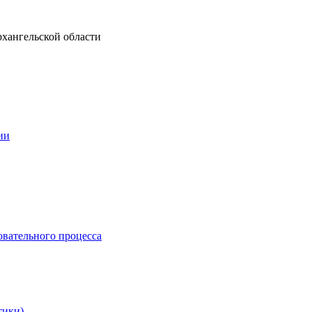
рхангельской области
ии
овательного процесса
тики)