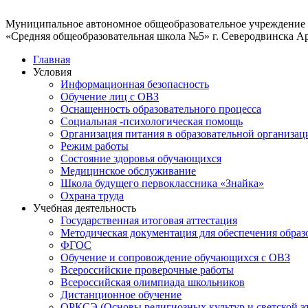
"display:
">
Муниципальное автономное общеобразовательное учреждение
>
«Средняя общеобразовательная школа №5» г. Северодвинска А
bsp;
Главная
"font-
Условия
Информационная безопасность
px;">&nbsp;
Обучение лиц с ОВЗ
>
Оснащенность образовательного процесса
Социальная -психологическая помощь
Организация питания в образовательной организац
Режим работы
Состояние здоровья обучающихся
Медицинское обслуживание
Школа будущего первоклассника «Знайка»
Охрана труда
Учебная деятельность
Государственная итоговая аттестация
Методическая документация для обеспечения образ
ФГОС
Обучение и сопровождение обучающихся с ОВЗ
Всероссийские проверочные работы
Всероссийская олимпиада школьников
Дистанционное обучение
ОРКСЭ (Основы религиозных культур и светской э