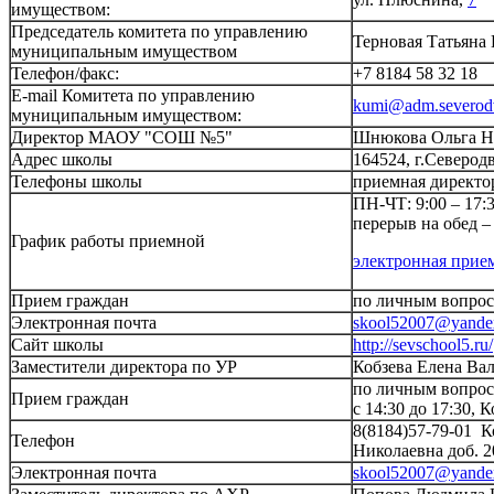
имуществом:
Председатель комитета по управлению
Терновая Татьяна
муниципальным имуществом
Телефон/факс:
+7 8184 58 32 18
E-mail Комитета по управлению
kumi@adm.severodv
муниципальным имуществом:
Директор МАОУ "СОШ №5"
Шнюкова Ольга Н
Адрес школы
164524, г.Северодв
Телефоны школы
приемная директор
ПН-ЧТ: 9:00 – 17:3
перерыв на обед – 
График работы приемной
электронная прие
Прием граждан
по личным вопроса
Электронная почта
skool52007@yande
Сайт школы
http://sevschool5.ru/
Заместители директора по УР
Кобзева Елена Ва
по личным вопроса
Прием граждан
с 14:30 до 17:30, 
8(8184)57-79-01 К
Телефон
Николаевна доб. 
Электронная почта
skool52007@yande