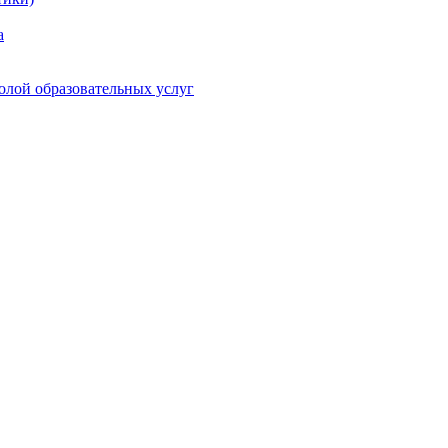
а
олой образовательных услуг