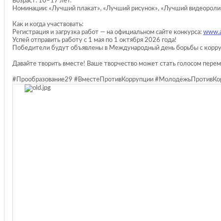
Возраст: 10–17 лет.
Номинации: «Лучший плакат», «Лучший рисунок», «Лучший видеороли
Как и когда участвовать:
Регистрация и загрузка работ — на официальном сайте конкурса:
www.an
Успей отправить работу с 1 мая по 1 октября 2026 года!
Победители будут объявлены в Международный день борьбы с корру
Давайте творить вместе! Ваше творчество может стать голосом перем
#Прообразование29 #ВместеПротивКоррупции #МолодёжьПротивКо