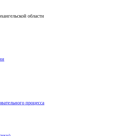
рхангельской области
ии
овательного процесса
тики)