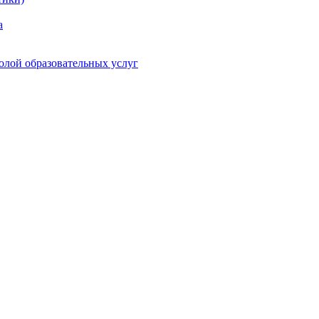
а
олой образовательных услуг