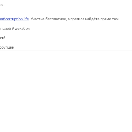
к».
ticorruption.life
. Участие бесплатное, а правила найдёте прямо там.
пцией 9 декабря.
ен!
ррупции