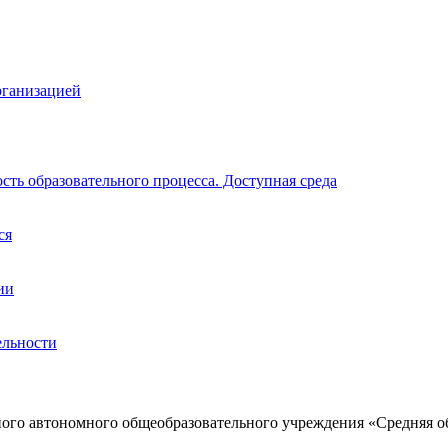
рганизацией
ть образовательного процесса. Доступная среда
ся
ии
ельности
ого автономного общеобразовательного учреждения «Средняя о