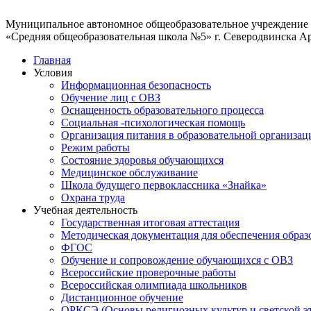
Муниципальное автономное общеобразовательное учреждение
«Средняя общеобразовательная школа №5» г. Северодвинска А
Главная
Условия
Информационная безопасность
Обучение лиц с ОВЗ
Оснащенность образовательного процесса
Социальная -психологическая помощь
Организация питания в образовательной организац
Режим работы
Состояние здоровья обучающихся
Медицинское обслуживание
Школа будущего первоклассника «Знайка»
Охрана труда
Учебная деятельность
Государственная итоговая аттестация
Методическая документация для обеспечения образ
ФГОС
Обучение и сопровождение обучающихся с ОВЗ
Всероссийские проверочные работы
Всероссийская олимпиада школьников
Дистанционное обучение
ОРКСЭ (Основы религиозных культур и светской э