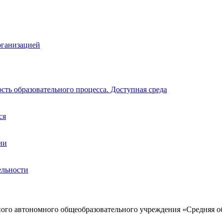
рганизацией
ть образовательного процесса. Доступная среда
ся
ии
ельности
ого автономного общеобразовательного учреждения «Средняя о