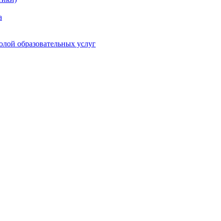
а
олой образовательных услуг