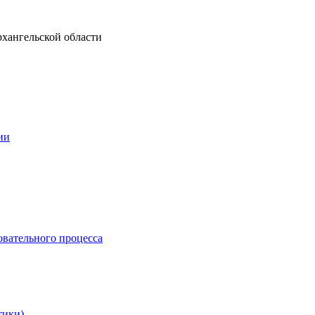
рхангельской области
ии
овательного процесса
тики)