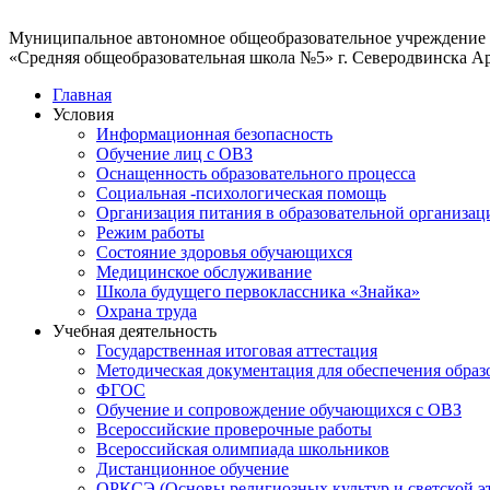
Муниципальное автономное общеобразовательное учреждение
«Средняя общеобразовательная школа №5» г. Северодвинска А
Главная
Условия
Информационная безопасность
Обучение лиц с ОВЗ
Оснащенность образовательного процесса
Социальная -психологическая помощь
Организация питания в образовательной организац
Режим работы
Состояние здоровья обучающихся
Медицинское обслуживание
Школа будущего первоклассника «Знайка»
Охрана труда
Учебная деятельность
Государственная итоговая аттестация
Методическая документация для обеспечения образ
ФГОС
Обучение и сопровождение обучающихся с ОВЗ
Всероссийские проверочные работы
Всероссийская олимпиада школьников
Дистанционное обучение
ОРКСЭ (Основы религиозных культур и светской э