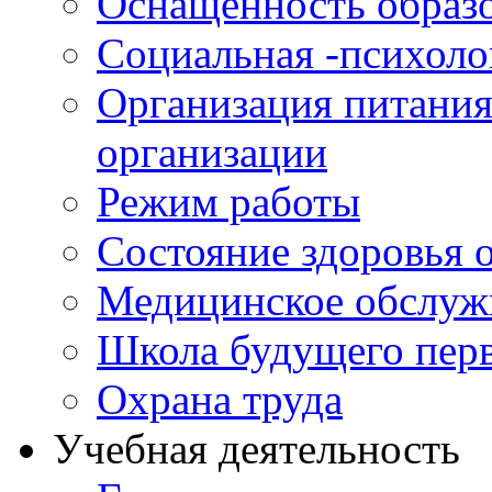
Оснащенность образо
к
рабочим
Социальная -психол
программам
дисциплин
(ОБЖ,
Организация питания
черчение,
ИЗО,
организации
физическая
культура,
музыка)
Режим работы
Информация
об
аннотации
Состояние здоровья
к
рабочим
Медицинское обслуж
программам
дисциплин
(русский
Школа будущего перв
язык,
литература)
Охрана труда
Информация
об
аннотации
Учебная деятельность
к
рабочим
программам