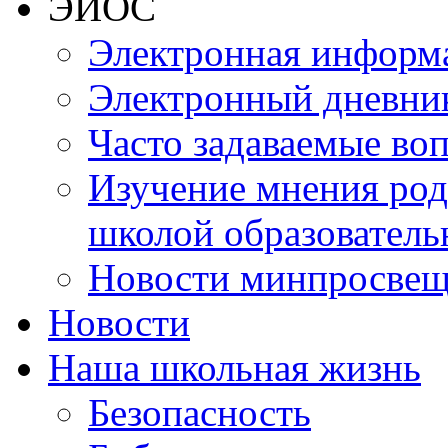
ЭИОС
к
рабочим
Электронная информа
программам
дисциплин
(история,
Электронный дневни
обществознание,
экономика)
Часто задаваемые во
Информация
об
аннотации
Изучение мнения роди
к
рабочим
школой образователь
программам
дисциплин
(математика,
Новости минпросвещ
алгебра
и
начала
Новости
математического
анализа,
Наша школьная жизнь
геометрия)
Информация
об
Безопасность
аннотации
к
рабочим