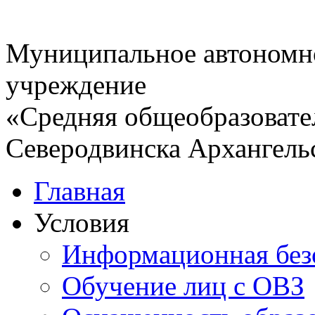
об
аннотации
к
рабочим
Муниципальное автономн
программам
дисциплин
(УМК
учреждение
"Перспектива",
1-
«Средняя общеобразовате
4
классы)
Информация
Северодвинска Архангель
об
аннотации
к
рабочим
Главная
программам
дисциплин
Условия
(УМК
"Школа
России",
Информационная без
1-
4
классы)
Обучение лиц с ОВЗ
Информация
об
аннотации