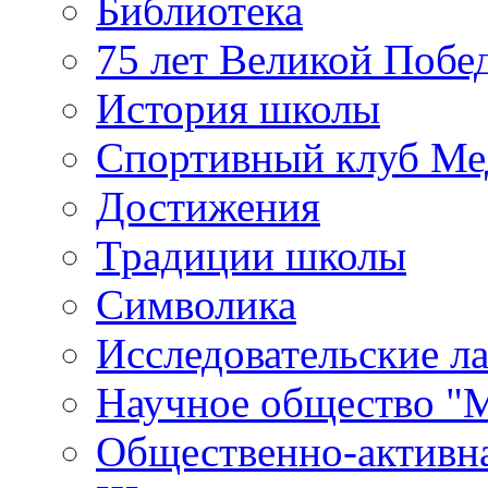
Библиотека
программам
дисциплины
75 лет Великой Побе
(информатика)
История школы
Спортивный клуб Ме
Достижения
Традиции школы
Символика
Исследовательские л
Научное общество "
Общественно-активн