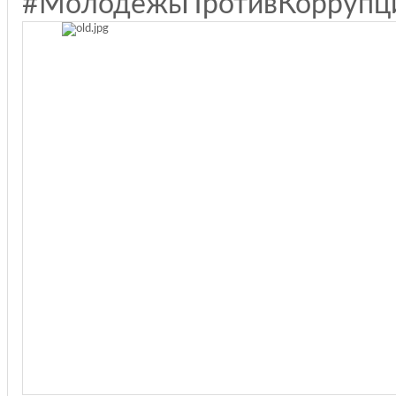
#МолодёжьПротивКоррупц