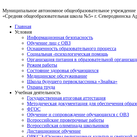
Муниципальное автономное общеобразовательное учреждение
«Средняя общеобразовательная школа №5» г. Северодвинска А
Главная
Условия
Информационная безопасность
Обучение лиц с ОВЗ
Оснащенность образовательного процесса
Социальная -психологическая помощь
Организация питания в образовательной организац
Режим работы
Состояние здоровья обучающихся
Медицинское обслуживание
Школа будущего первоклассника «Знайка»
Охрана труда
Учебная деятельность
Государственная итоговая аттестация
Методическая документация для обеспечения образ
ФГОС
Обучение и сопровождение обучающихся с ОВЗ
Всероссийские проверочные работы
Всероссийская олимпиада школьников
Дистанционное обучение
ОРКСЭ (Основы религиозных культур и светской э