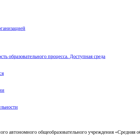
рганизацией
ть образовательного процесса. Доступная среда
ся
ии
ельности
ого автономного общеобразовательного учреждения «Средняя о