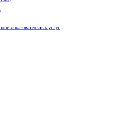
а
олой образовательных услуг