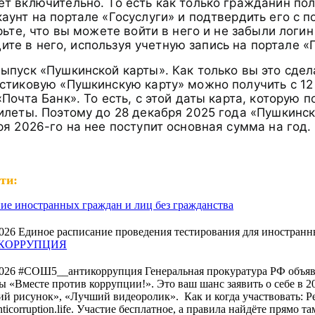
ет включительно. То есть как только гражданин по
аунт на портале «Госуслуги» и подтвердить его с 
рьте, что вы можете войти в него и не забыли лог
йдите в него, используя учетную запись на портале «
ыпуск «Пушкинской карты». Как только вы это сдел
стиковую «Пушкинскую карту» можно получить с 12 
Почта Банк». То есть, с этой даты карта, которую
илеты. Поэтому до 28 декабря 2025 года «Пушкинск
ря 2026-го на нее поступит основная сумма на год
ти:
ие иностранных граждан и лиц без гражданства
2026 Единое расписание проведения тестирования для иностранны
КОРРУПЦИЯ
2026 #СОШ5__антикоррупция Генеральная прокуратура РФ объя
ы «Вместе против коррупции!». Это ваш шанс заявить о себе в 20
й рисунок», «Лучший видеоролик». ⁣ Как и когда участвовать: Р
icorruption.life. Участие бесплатное, а правила найдёте прямо та