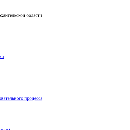
рхангельской области
ии
овательного процесса
тики)