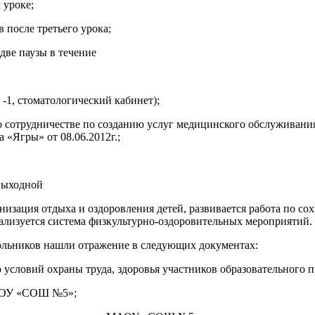
 уроке;
 после третьего урока;
 две паузы в течение
 -1, стоматологический кабинет);
р о сотрудничестве по созданию услуг медицинского обслужива
«Ягры» от 08.06.2012г.;
 выходной
низация отдыха и оздоровления детей, развивается работа по с
ализуется система физкультурно-оздоровительных мероприятий.
ольников нашли отражение в следующих документах:
 условий охраны труда, здоровья участников образовательног
МАОУ «СОШ №5»;