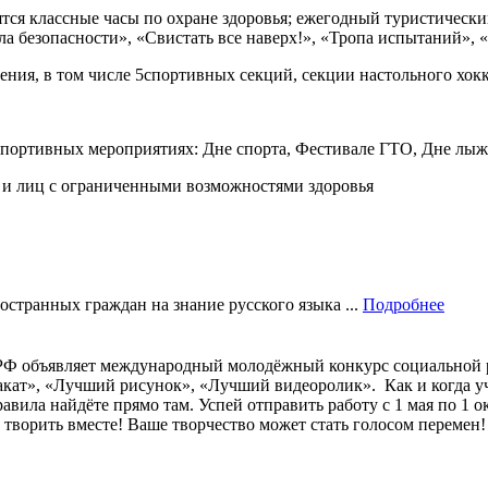
тся классные часы по охране здоровья; ежегодный туристическ
а безопасности», «Свистать все наверх!», «Тропа испытаний»,
ния, в том числе 5спортивных секций, секции настольного хокк
портивных мероприятиях: Дне спорта, Фестивале ГТО, Дне лыж
в и лиц с ограниченными возможностями здоровья
остранных граждан на знание русского языка ...
Подробнее
РФ объявляет международный молодёжный конкурс социальной р
лакат», «Лучший рисунок», «Лучший видеоролик». ⁣ Как и когда 
 правила найдёте прямо там. Успей отправить работу с 1 мая по 1
е творить вместе! Ваше творчество может стать голосом переме