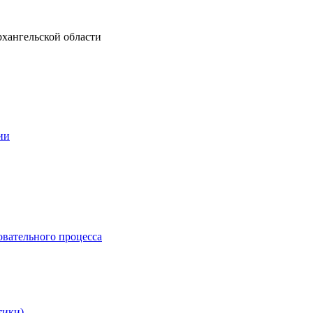
рхангельской области
ии
овательного процесса
тики)