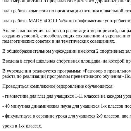
план мероприятий по профилактике детского дорожно-транс
план работы комиссии по организации питания в школьной
план работы МАОУ «СОШ №5» по профилактике употреблени
Анализ выполнения планов по реализации мероприятий, направ
создания условий, способствующих сохранению и укреплению 
педагогических советах и на тематических совещаниях.
В общеобразовательном учреждении имеются 2 спортивных зала.
Введена в строй школьная спортивная площадка, на которой пр
В учреждении реализуется программы: «Разговор о правильном п
работа по реализации программы превентивного обучения «Пол
Проводиться комплексное оздоровление обучающихся:
- гимнастика для глаз для учащихся 1-11 классов на каждом уро
- 40 минутная динамическая пауза для учащихся 1-х классов пос
- фикультпауза в середине урока для учащихся 2-9 классов, две 
урока в 1-х классах.