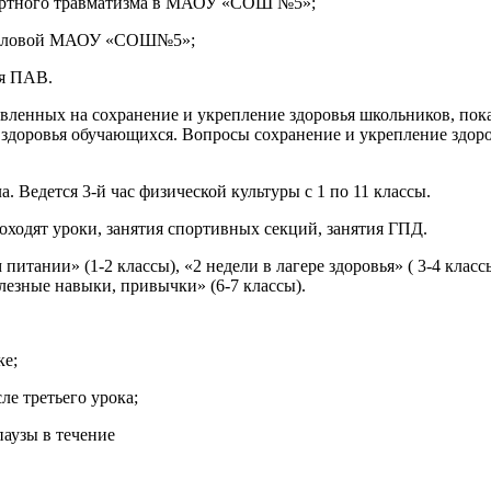
портного травматизма в МАОУ «СОШ №5»;
 столовой МАОУ «СОШ№5»;
я ПАВ.
ленных на сохранение и укрепление здоровья школьников, пока
здоровья обучающихся. Вопросы сохранение и укрепление здор
 Ведется 3-й час физической культуры с 1 по 11 классы.
оходят уроки, занятия спортивных секций, занятия ГПД.
итании» (1-2 классы), «2 недели в лагере здоровья» ( 3-4 клас
езные навыки, привычки» (6-7 классы).
ке;
ле третьего урока;
паузы в течение