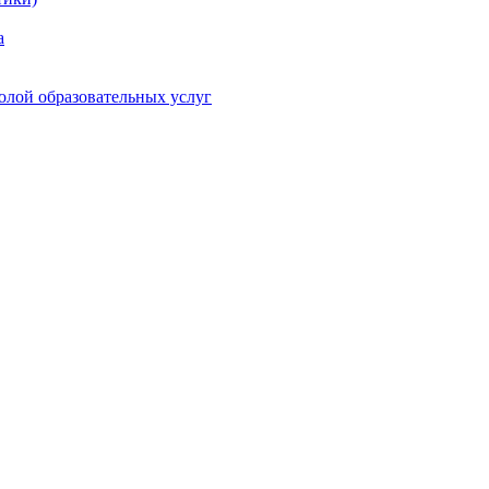
а
олой образовательных услуг