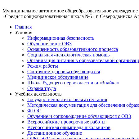
Муниципальное автономное общеобразовательное учреждение
«Средняя общеобразовательная школа №5» г. Северодвинска А
Главная
Условия
Информационная безопасность
Обучение лиц с ОВЗ
Оснащенность образовательного процесса
Социальная -психологическая помощь
Организация питания в образовательной организац
Режим работы
Состояние здоровья обучающихся
Медицинское обслуживание
Школа будущего первоклассника «Знайка»
Охрана труда
Учебная деятельность
Государственная итоговая аттестация
Методическая документация для обеспечения образ
ФГОС
Обучение и сопровождение обучающихся с ОВЗ
Всероссийские проверочные работы
Всероссийская олимпиада школьников
Дистанционное обучение
ОРКСЭ (Основы религиозных культур и светской э