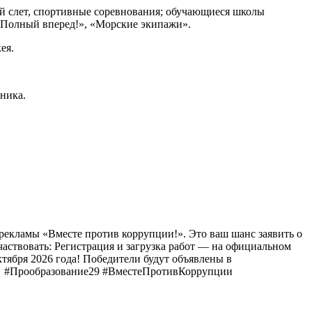
ий слет, спортивные соревнования; обучающиеся школы
 «Полный вперед!», «Морские экипажи».
ея.
ника.
екламы «Вместе против коррупции!». Это ваш шанс заявить о
участвовать: Регистрация и загрузка работ — на официальном
 октября 2026 года! Победители будут объявлены в
н! ⁣ #Прообразование29 #ВместеПротивКоррупции