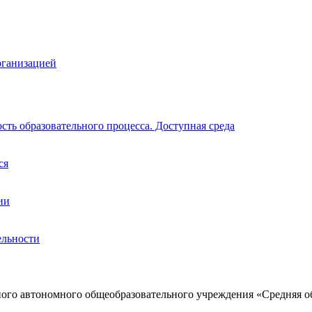
рганизацией
ть образовательного процесса. Доступная среда
ся
ии
ельности
ого автономного общеобразовательного учреждения «Средняя о