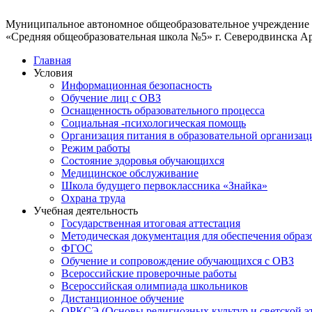
Муниципальное автономное общеобразовательное учреждение
«Средняя общеобразовательная школа №5» г. Северодвинска А
Главная
Условия
Информационная безопасность
Обучение лиц с ОВЗ
Оснащенность образовательного процесса
Социальная -психологическая помощь
Организация питания в образовательной организац
Режим работы
Состояние здоровья обучающихся
Медицинское обслуживание
Школа будущего первоклассника «Знайка»
Охрана труда
Учебная деятельность
Государственная итоговая аттестация
Методическая документация для обеспечения образ
ФГОС
Обучение и сопровождение обучающихся с ОВЗ
Всероссийские проверочные работы
Всероссийская олимпиада школьников
Дистанционное обучение
ОРКСЭ (Основы религиозных культур и светской э