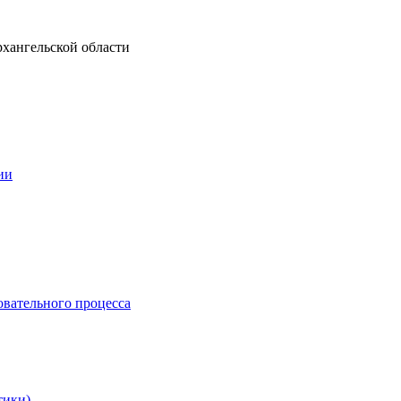
рхангельской области
ии
овательного процесса
тики)