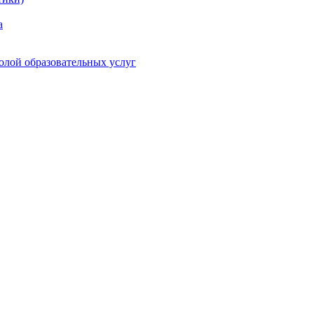
а
олой образовательных услуг