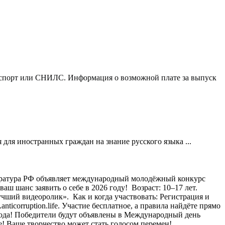
 паспорт или СНИЛС. Информация о возможной плате за выпуск
 для иностранных граждан на знание русского языка ...
ратура РФ объявляет международный молодёжный конкурс
 шанс заявить о себе в 2026 году! ⁣ Возраст: 10–17 лет.
ий видеоролик». ⁣ Как и когда участвовать: Регистрация и
ticorruption.life. Участие бесплатное, а правила найдёте прямо
6 года! Победители будут объявлены в Международный день
е! Ваше творчество может стать голосом перемен! ⁣