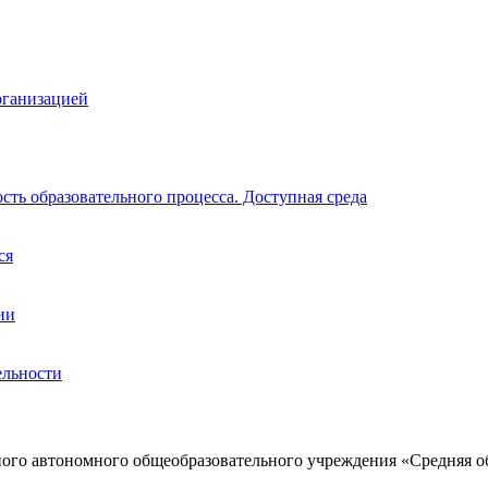
рганизацией
ть образовательного процесса. Доступная среда
ся
ии
ельности
ого автономного общеобразовательного учреждения «Средняя о