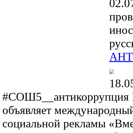
02.0
пров
инос
русс
АНТ
18.0
#СОШ5__антикоррупция Г
объявляет международны
социальной рекламы «Вме