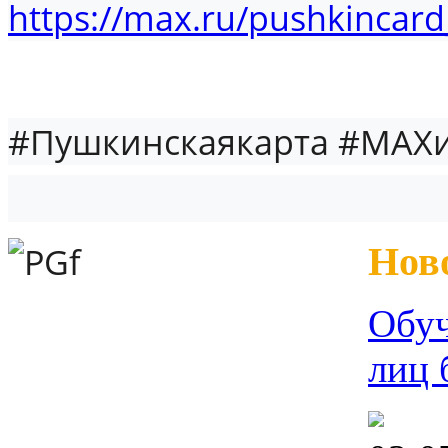
https://max.ru/pushkincard
#Пушкинскаякарта #МАХ
Нов
Обуч
лиц 