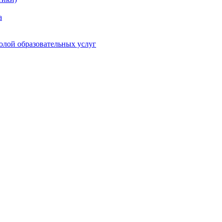
а
олой образовательных услуг