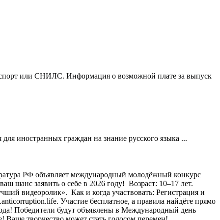
 паспорт или СНИЛС. Информация о возможной плате за выпуск
 для иностранных граждан на знание русского языка ...
ратура РФ объявляет международный молодёжный конкурс
 шанс заявить о себе в 2026 году! ⁣ Возраст: 10–17 лет.
ий видеоролик». ⁣ Как и когда участвовать: Регистрация и
ticorruption.life. Участие бесплатное, а правила найдёте прямо
6 года! Победители будут объявлены в Международный день
е! Ваше творчество может стать голосом перемен! ⁣