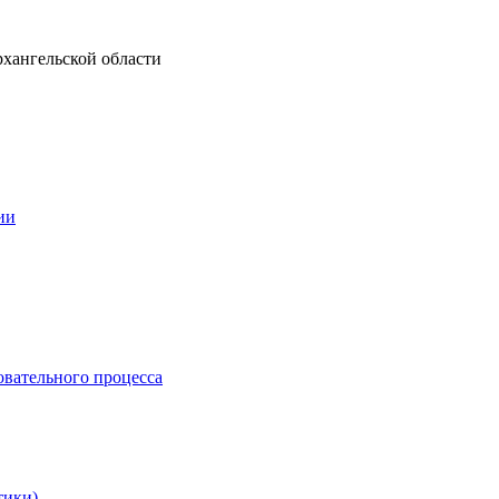
рхангельской области
ии
овательного процесса
тики)