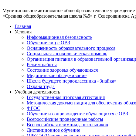
Муниципальное автономное общеобразовательное учреждение
«Средняя общеобразовательная школа №5» г. Северодвинска А
Главная
Условия
Информационная безопасность
Обучение лиц с ОВЗ
Оснащенность образовательного процесса
Социальная -психологическая помощь
Организация питания в образовательной организац
Режим работы
Состояние здоровья обучающихся
Медицинское обслуживание
Школа будущего первоклассника «Знайка»
Охрана труда
Учебная деятельность
Государственная итоговая аттестация
Методическая документация для обеспечения образ
ФГОС
Обучение и сопровождение обучающихся с ОВЗ
Всероссийские проверочные работы
Всероссийская олимпиада школьников
Дистанционное обучение
ОРКСЭ (Основы религиозных культур и светской э