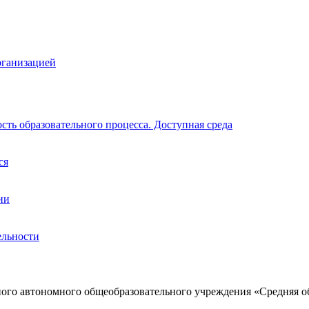
рганизацией
ть образовательного процесса. Доступная среда
ся
ии
ельности
ого автономного общеобразовательного учреждения «Средняя о