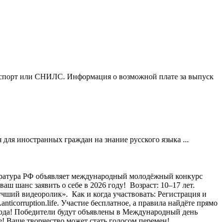
 паспорт или СНИЛС. Информация о возможной плате за выпуск
 для иностранных граждан на знание русского языка ...
ратура РФ объявляет международный молодёжный конкурс
 шанс заявить о себе в 2026 году! ⁣ Возраст: 10–17 лет.
ий видеоролик». ⁣ Как и когда участвовать: Регистрация и
ticorruption.life. Участие бесплатное, а правила найдёте прямо
6 года! Победители будут объявлены в Международный день
е! Ваше творчество может стать голосом перемен! ⁣