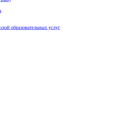
а
олой образовательных услуг