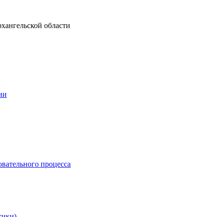
рхангельской области
ии
овательного процесса
тики)