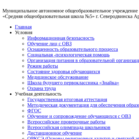
Муниципальное автономное общеобразовательное учреждение
«Средняя общеобразовательная школа №5» г. Северодвинска А
Главная
Условия
Информационная безопасность
Обучение лиц с ОВЗ
Оснащенность образовательного процесса
Социальная -психологическая помощь
Организация питания в образовательной организац
Режим работы
Состояние здоровья обучающихся
Медицинское обслуживание
Школа будущего первоклассника «Знайка»
Охрана труда
Учебная деятельность
Государственная итоговая аттестация
Методическая документация для обеспечения образ
ФГОС
Обучение и сопровождение обучающихся с ОВЗ
Всероссийские проверочные работы
Всероссийская олимпиада школьников
Дистанционное обучение
ОРКСЭ (Основы религиозных культур и светской э