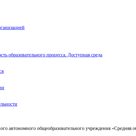
рганизацией
ть образовательного процесса. Доступная среда
ся
ии
ельности
ого автономного общеобразовательного учреждения «Средняя о