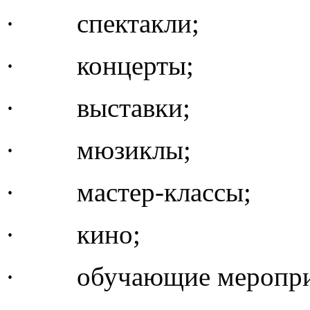
· спектакли;
· концерты;
· выставки;
· мюзиклы;
· мастер-классы;
· кино;
· обучающие меропри